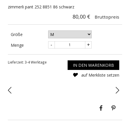
zimmerli pant 252 8851 86 schwarz
80,00 €
Bruttopreis
Größe
-
+
Menge
Lieferzeit: 3-4 Werktage
IN DEN WARENKORB
auf Merkliste setzen
Teilen
Pinte