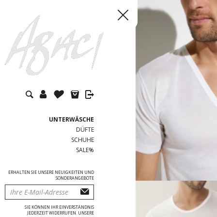
Startseite
Unterwäsche
UNTERWÄSCHE
DÜFTE
SCHUHE
SALE%
ERHALTEN SIE UNSERE NEUIGKEITEN UND
SONDERANGEBOTE
SIE KÖNNEN IHR EINVERSTÄNDNIS
JEDERZEIT WIDERRUFEN. UNSERE