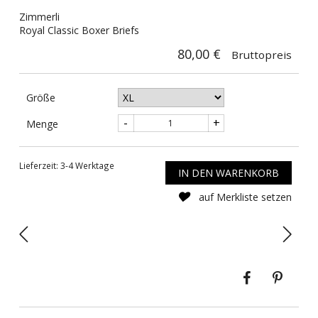
Zimmerli
Royal Classic Boxer Briefs
80,00 €
Bruttopreis
Größe
-
+
Menge
Lieferzeit: 3-4 Werktage
IN DEN WARENKORB
auf Merkliste setzen
Teilen
Pinte