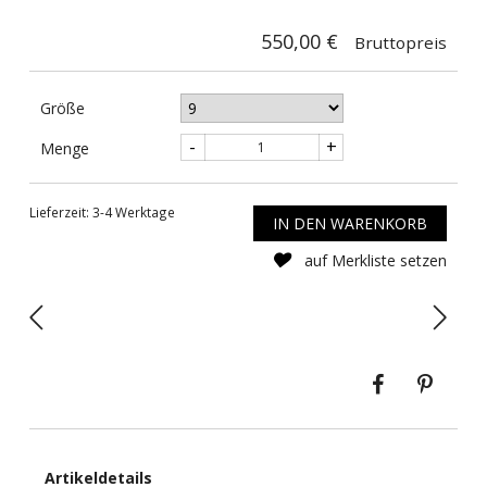
550,00 €
Bruttopreis
Größe
-
+
Menge
Lieferzeit: 3-4 Werktage
IN DEN WARENKORB
auf Merkliste setzen
Teilen
Pinte
Artikeldetails