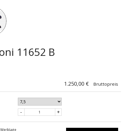
Schuhe
Santoni 11652 B
oni 11652 B
1.250,00 €
Bruttopreis
-
+
4 Werktage